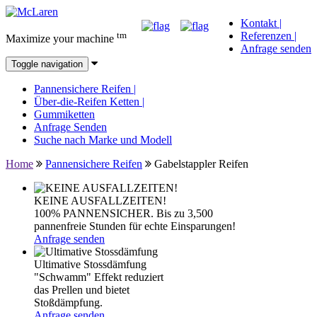
Kontakt
|
tm
Referenzen
|
Maximize your machine
Anfrage senden
Toggle navigation
Pannensichere Reifen
|
Über-die-Reifen Ketten
|
Gummiketten
Anfrage Senden
Suche nach Marke und Modell
Home
Pannensichere Reifen
Gabelstappler Reifen
KEINE AUSFALLZEITEN!
100% PANNENSICHER. Bis zu 3,500
pannenfreie Stunden für echte Einsparungen!
Anfrage senden
Ultimative Stossdämfung
"Schwamm" Effekt reduziert
das Prellen und bietet
Stoßdämpfung.
Anfrage senden