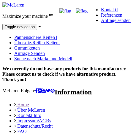
Kontakt
|
tm
Referenzen
|
Maximize your machine
Anfrage senden
Toggle navigation
Pannensichere Reifen
|
Über-die-Reifen Ketten
|
Gummiketten
Anfrage Senden
Suche nach Marke und Modell
We currently do not have any products for this manufacturer.
Please contact us to check if we have alternative product.
Thank you!
McLaren Folgen:
Information
Home
Über McLaren
Kontakt Info
Impressum/AGBs
Datenschutz/Recht
FAQ