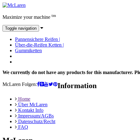
tm
Maximize your machine
Toggle navigation
Pannensichere Reifen
|
Über-die-Reifen Ketten
|
Gummiketten
We currently do not have any products for this manufacturer. Ple
McLaren Folgen:
Information
Home
Über McLaren
Kontakt Info
Impressum/AGBs
Datenschutz/Recht
FAQ