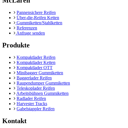
McLaren
Pannensichere Reifen
Über-die-Reifen Ketten
Gummiketten/Stahlketten
Referenzen
Anfrage senden
Produkte
Kompaktlader Reifen
Kompaktlader Ketten
Kompaktlader OTT
Minibagger Gummiketten
Baggerlader Reifen
Raupendumper Gummiketten
Teleskoplader Reifen
Arbeitsbühnen Gummiketten
Radlader Reifen
Harvester Tracks
Gabelstappler Reifen
Kontakt